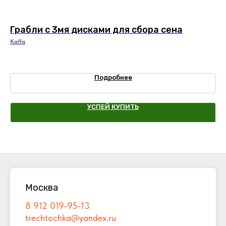
Грабли с 3мя дисками для сбора сена
Ям
Kaffa
Wir
Подробнее
УСПЕЙ КУПИТЬ
Москва
8 912 019-95-13
trechtochka@yandex.ru