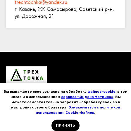
trechtochka@yandex.ru
г. Казань, ЖК Самосырово, Советский р-н,
ул. Дорожная, 21
Вы выражаете свое согласие на обработку
файлов-cookie
, в том
ГЛАВНАЯ
КАТАЛОГ
ДОСТАВКА
СЕРВИС
ОТЗЫВЫ
числе и с использованием
сервиса «Яндекс Метрика»
, Вы
ОБЗОРЫ
можете самостоятельно запретить обработку cookies в
настройках своего браузера.
Ознакомиться с политикой
Контакты
Согласие на обработку персональных данных
Политика обработки персональных данных
использования Cookie-файлов
.
Напишите нам в WhatsApp
ПРИНЯТЬ