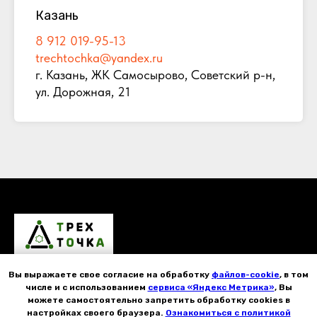
Казань
8 912 019-95-13
trechtochka@yandex.ru
г. Казань, ЖК Самосырово, Советский р-н,
ул. Дорожная, 21
Вы выражаете свое согласие на обработку
файлов-cookie
, в том
ГЛАВНАЯ
КАТАЛОГ
ДОСТАВКА
СЕРВИС
ОТЗЫВЫ
числе и с использованием
сервиса «Яндекс Метрика»
, Вы
ОБЗОРЫ
можете самостоятельно запретить обработку cookies в
настройках своего браузера.
Ознакомиться с политикой
Контакты
Согласие на обработку персональных данных