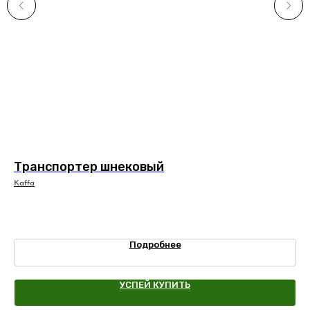
Транспортер шнековый
К
Kaffa
Ker
30
Подробнее
УСПЕЙ КУПИТЬ